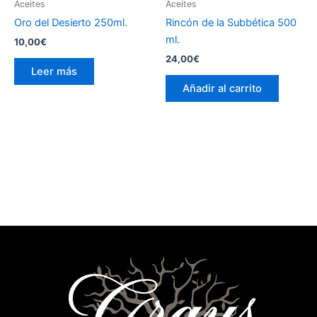
Aceites
Aceites
Oro del Desierto 250ml.
Rincón de la Subbética 500
ml.
10,00
€
24,00
€
Leer más
Añadir al carrito