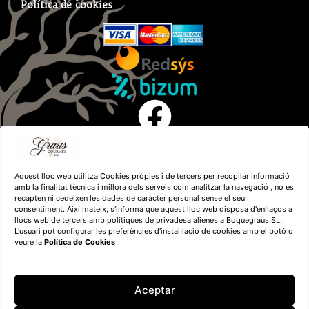
Política de cookies
Aquest lloc web utilitza Cookies pròpies i de tercers per recopilar informació
amb la finalitat tècnica i millora dels serveis com analitzar la navegació , no es
recapten ni cedeixen les dades de caràcter personal sense el seu
consentiment. Així mateix, s'informa que aquest lloc web disposa d'enllaços a
llocs web de tercers amb polítiques de privadesa alienes a Boquegraus SL.
L'usuari pot configurar les preferències d'instal·lació de cookies amb el botó o
veure la
Política de Cookies
Financiado por la
Unión Europea – NextGenerationEU
Aceptar