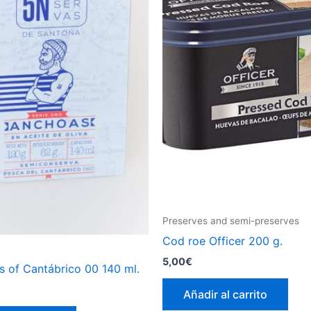
Preserves and semi-preserves
Cod roe Officer 200 g.
5,00
€
s of Cantábrico 00 140 ml.
Añadir al carrito