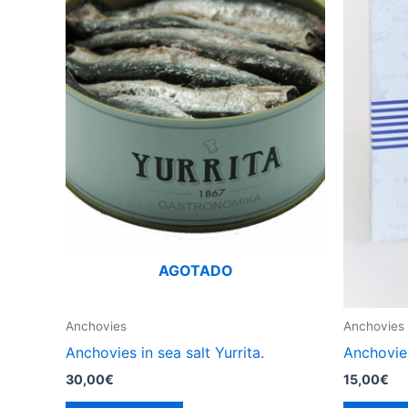
AGOTADO
Anchovies
Anchovies
Anchovies in sea salt Yurrita.
Anchovie
30,00
€
15,00
€