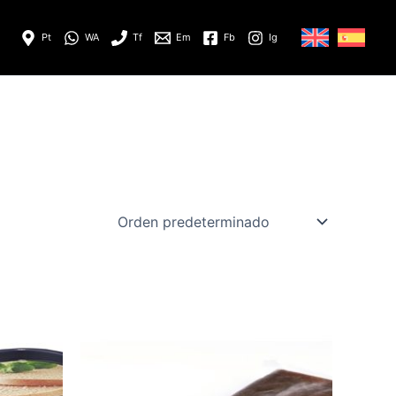
Pt
WA
Tf
Em
Fb
Ig