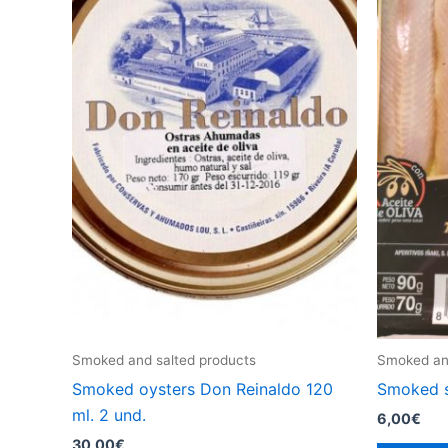
Smoked and salted products
Smoked and
Smoked oysters Don Reinaldo 120
Smoked sa
ml. 2 und.
6,00
€
30,00
€