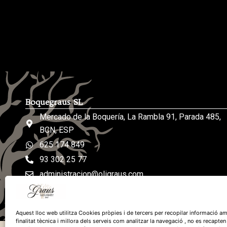
Boquegraus SL
Mercado de la Boquería, La Rambla 91, Parada 485,
BCN, ESP
625 174 849
93 302 25 77
administracion@oligraus.com
De lunes a sábados: de 8h a 19h
Aquest lloc web utilitza Cookies pròpies i de tercers per recopilar informació am
finalitat tècnica i millora dels serveis com analitzar la navegació , no es recapten