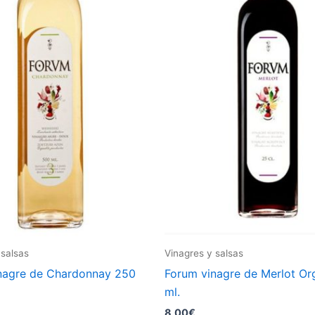
 salsas
Vinagres y salsas
nagre de Chardonnay 250
Forum vinagre de Merlot Or
ml.
8,00
€