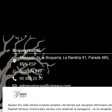
Boquegraus SL
Mercado de la Boquería, La Rambla 91, Parada 485,
BCN, ESP
625 174 849
93 302 25 77
administracion@oligraus.com
De lunes a sábados: de 8h a 19h
Aquest lloc web utilitza Cookies pròpies i de tercers per recopilar informació am
finalitat tècnica i millora dels serveis com analitzar la navegació , no es recapten