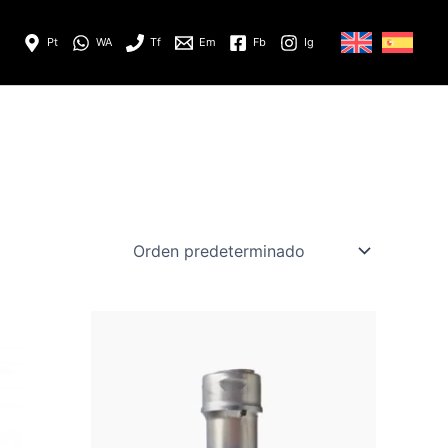
Pt
WA
Tf
Em
Fb
Ig