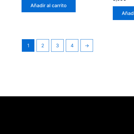
Añadir al carrito
Añadi
1
2
3
4
→