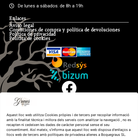
De lunes a sábados: de 8h a 19h
Enlaces
Aviso legal
Condiciones de compra y política de devoluciones
Política de privacidad
Política de cookies
Aquest lloc web utilitza Cookies pròpies i de tercers per recopilar informació
amb la finalitat tècnica i millora dels serveis com analitzar la navegació , no es
recapten ni cedeixen les dades de caràcter personal sense el seu
consentiment. Així mateix, s'informa que aquest lloc web disposa d'enllaços a
llocs web de tercers amb polítiques de privadesa alienes a Boquegraus SL.