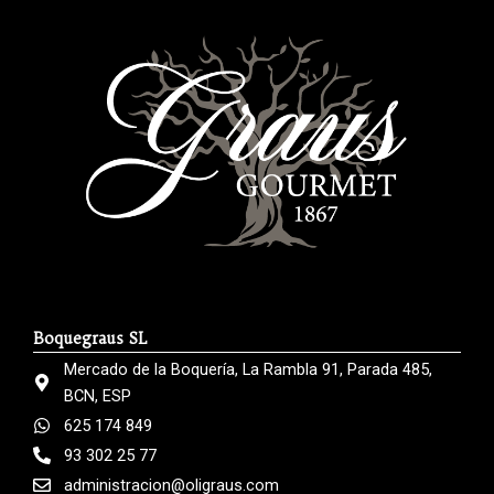
Boquegraus SL
Mercado de la Boquería, La Rambla 91, Parada 485,
BCN, ESP
625 174 849
93 302 25 77
administracion@oligraus.com