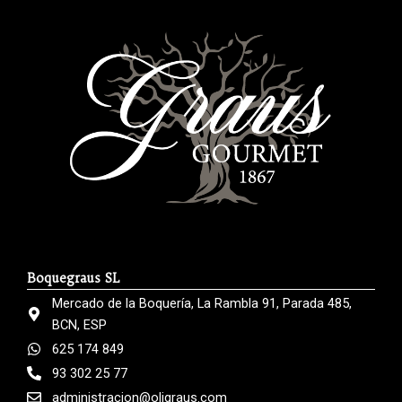
Boquegraus SL
Mercado de la Boquería, La Rambla 91, Parada 485,
BCN, ESP
625 174 849
93 302 25 77
administracion@oligraus.com