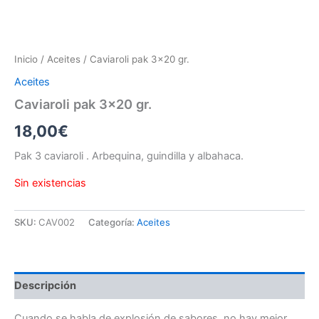
Inicio
/
Aceites
/ Caviaroli pak 3×20 gr.
Aceites
Caviaroli pak 3×20 gr.
18,00
€
Pak 3 caviaroli . Arbequina, guindilla y albahaca.
Sin existencias
SKU:
CAV002
Categoría:
Aceites
Descripción
Cuando se habla de explosión de sabores, no hay mejor