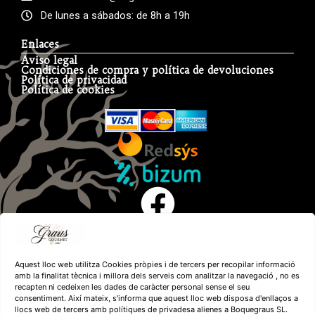
De lunes a sábados: de 8h a 19h
Enlaces
Aviso legal
Condiciones de compra y política de devoluciones
Política de privacidad
Política de cookies
Aquest lloc web utilitza Cookies pròpies i de tercers per recopilar informació
amb la finalitat tècnica i millora dels serveis com analitzar la navegació , no es
recapten ni cedeixen les dades de caràcter personal sense el seu
consentiment. Així mateix, s'informa que aquest lloc web disposa d'enllaços a
llocs web de tercers amb polítiques de privadesa alienes a Boquegraus SL.