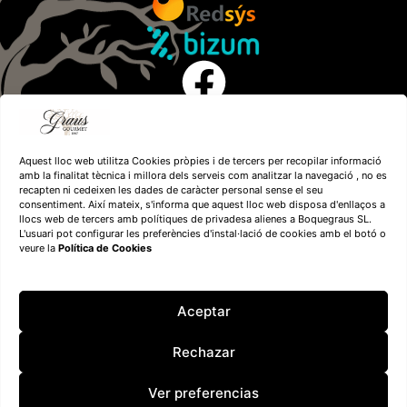
Aquest lloc web utilitza Cookies pròpies i de tercers per recopilar informació
amb la finalitat tècnica i millora dels serveis com analitzar la navegació , no es
recapten ni cedeixen les dades de caràcter personal sense el seu
consentiment. Així mateix, s'informa que aquest lloc web disposa d'enllaços a
llocs web de tercers amb polítiques de privadesa alienes a Boquegraus SL.
L'usuari pot configurar les preferències d'instal·lació de cookies amb el botó o
veure la
Política de Cookies
Financiado por la
Unión Europea – NextGenerationEU
Aceptar
Rechazar
Ver preferencias