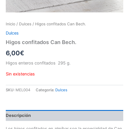
Inicio
/
Dulces
/ Higos confitados Can Bech.
Dulces
Higos confitados Can Bech.
6,00
€
Higos enteros confitados 295 g.
Sin existencias
SKU:
MEL004
Categoría:
Dulces
Descripción
Los higos confitados en almíbar son la especialidad de Can