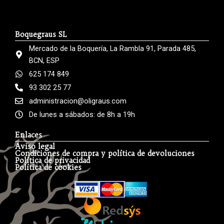
Boquegraus SL
Mercado de la Boquería, La Rambla 91, Parada 485,
BCN, ESP
625 174 849
93 302 25 77
administracion@oligraus.com
De lunes a sábados: de 8h a 19h
Enlaces
Aviso legal
Condiciones de compra y política de devoluciones
Política de privacidad
Política de cookies