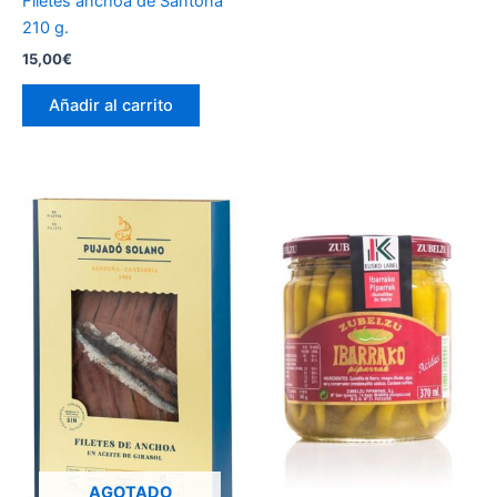
Filetes anchoa de Santoña
210 g.
15,00
€
Añadir al carrito
AGOTADO