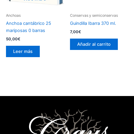
Anchoas
Conservas y semiconservas
Anchoa cantábrico 25
Guindilla Ibarra 370 ml.
mariposas 0 barras
7,00
€
50,00
€
Añadir al carrito
Leer más