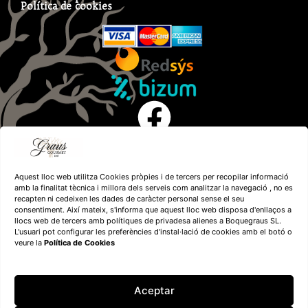
Política de cookies
Aquest lloc web utilitza Cookies pròpies i de tercers per recopilar informació
amb la finalitat tècnica i millora dels serveis com analitzar la navegació , no es
recapten ni cedeixen les dades de caràcter personal sense el seu
consentiment. Així mateix, s'informa que aquest lloc web disposa d'enllaços a
llocs web de tercers amb polítiques de privadesa alienes a Boquegraus SL.
L'usuari pot configurar les preferències d'instal·lació de cookies amb el botó o
veure la
Política de Cookies
Financiado por la
Unión Europea – NextGenerationEU
Aceptar