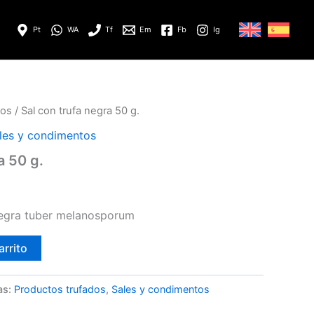
Pt
WA
Tf
Em
Fb
Ig
tos
/ Sal con trufa negra 50 g.
les y condimentos
a 50 g.
negra tuber melanosporum
arrito
as:
Productos trufados
,
Sales y condimentos