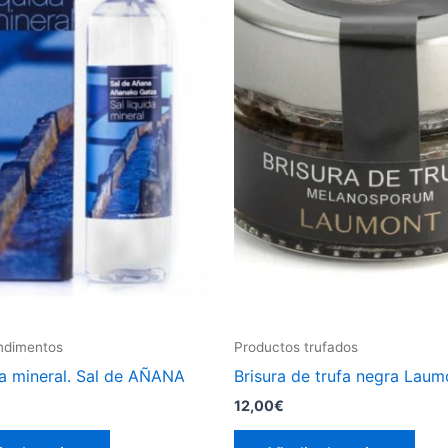
ndimentos
Productos trufados
da mineral. Sal de AÑANA
Brisura de trufa negra Laum
12,00
€