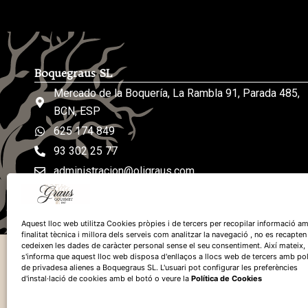
Boquegraus SL
Mercado de la Boquería, La Rambla 91, Parada 485,
BCN, ESP
625 174 849
93 302 25 77
administracion@oligraus.com
De lunes a sábados: de 8h a 19h
Aquest lloc web utilitza Cookies pròpies i de tercers per recopilar informació am
finalitat tècnica i millora dels serveis com analitzar la navegació , no es recapten
cedeixen les dades de caràcter personal sense el seu consentiment. Així mateix,
s'informa que aquest lloc web disposa d'enllaços a llocs web de tercers amb pol
de privadesa alienes a Boquegraus SL. L'usuari pot configurar les preferències
d'instal·lació de cookies amb el botó o veure la
Política de Cookies