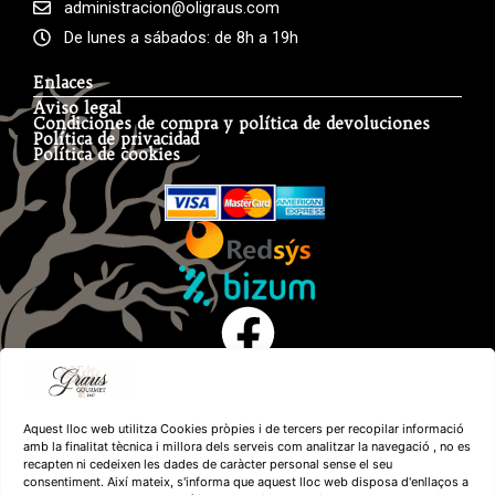
administracion@oligraus.com
De lunes a sábados: de 8h a 19h
Enlaces
Aviso legal
Condiciones de compra y política de devoluciones
Política de privacidad
Política de cookies
Aquest lloc web utilitza Cookies pròpies i de tercers per recopilar informació
amb la finalitat tècnica i millora dels serveis com analitzar la navegació , no es
recapten ni cedeixen les dades de caràcter personal sense el seu
consentiment. Així mateix, s'informa que aquest lloc web disposa d'enllaços a