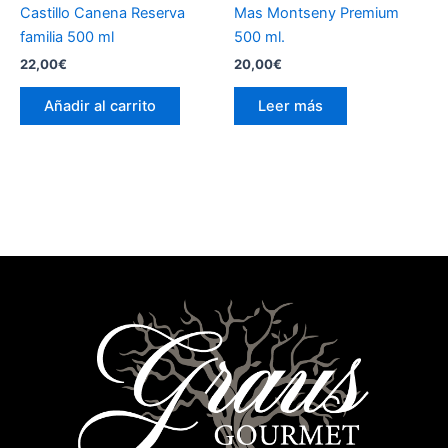
Castillo Canena Reserva
Mas Montseny Premium
familia 500 ml
500 ml.
22,00
€
20,00
€
Añadir al carrito
Leer más