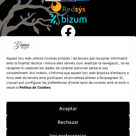
Aquest lloc web utilitza Cookies pròpies i de tercers per recopilar informació
amb la finalitat tècnica i millora dels serveis com analitzar la navegació , no es
recapten ni cedeixen les dades de caràcter personal sense el seu
consentiment. Així mateix, s'informa que aquest lloc web disposa d'enllaços a
llocs web de tercers amb polítiques de privadesa alienes a Boquegraus SL.
L'usuari pot configurar les preferències d'instal·lació de cookies amb el botó o
veure la
Política de Cookies
Financiado por la
Unión Europea – NextGenerationEU
Aceptar
Rechazar
Ver preferencias