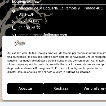
Boquegraus SL
Mercado de la Boquería, La Rambla 91, Parada 485,
BCN, ESP
625 174 849
93 302 25 77
administracion@oligraus.com
De lunes a sábados: de 8h a 19h
Aquest lloc web utilitza Cookies pròpies i de tercers per recopilar informació am
finalitat tècnica i millora dels serveis com analitzar la navegació , no es recapten
cedeixen les dades de caràcter personal sense el seu consentiment. Així mateix,
s'informa que aquest lloc web disposa d'enllaços a llocs web de tercers amb pol
de privadesa alienes a Boquegraus SL. L'usuari pot configurar les preferències
d'instal·lació de cookies amb el botó o veure la
Política de Cookies
Financiado por la
Unión Europea – 
Aceptar
Rechazar
Ver preferen