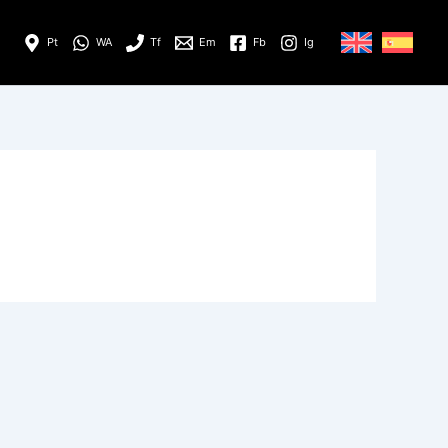
Pt
WA
Tf
Em
Fb
Ig