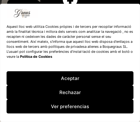
Aquest lloc web utilitza Cookies pròpies i de tercers per recopilar informació
amb la finalitat tècnica i millora dels serveis com analitzar la navegació , no es
recapten ni cedeixen les dades de caràcter personal sense el seu
consentiment. Així mateix, s'informa que aquest lloc web disposa d'enllaços a
llocs web de tercers amb polítiques de privadesa alienes a Boquegraus SL.
L'usuari pot configurar les preferències d'instal·lació de cookies amb el botó o
veure la
Política de Cookies
Financiado por la
Unión Europea – NextGenerationEU
Aceptar
Rechazar
Ver preferencias
Boquegraus SL
– 2026 – Todos los derechos reservados
Español