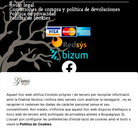
Aviso legal
Condiciones de compra y política de devoluciones
Política de privacidad
Política de cookies
Aquest lloc web utilitza Cookies pròpies i de tercers per recopilar informació
amb la finalitat tècnica i millora dels serveis com analitzar la navegació , no es
recapten ni cedeixen les dades de caràcter personal sense el seu
consentiment. Així mateix, s'informa que aquest lloc web disposa d'enllaços a
llocs web de tercers amb polítiques de privadesa alienes a Boquegraus SL.
L'usuari pot configurar les preferències d'instal·lació de cookies amb el botó o
veure la
Política de Cookies
Financiado por la
Unión Europea – NextGenerationEU