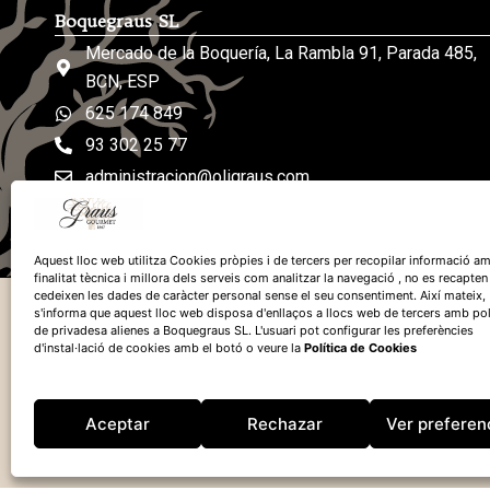
Boquegraus SL
Mercado de la Boquería, La Rambla 91, Parada 485,
BCN, ESP
625 174 849
93 302 25 77
administracion@oligraus.com
De lunes a sábados: de 8h a 19h
Aquest lloc web utilitza Cookies pròpies i de tercers per recopilar informació am
finalitat tècnica i millora dels serveis com analitzar la navegació , no es recapten
cedeixen les dades de caràcter personal sense el seu consentiment. Així mateix,
s'informa que aquest lloc web disposa d'enllaços a llocs web de tercers amb pol
de privadesa alienes a Boquegraus SL. L'usuari pot configurar les preferències
d'instal·lació de cookies amb el botó o veure la
Política de Cookies
Financiado por la
Unión Europea – 
Aceptar
Rechazar
Ver preferen