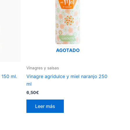
AGOTADO
Vinagres y salsas
 150 ml.
Vinagre agridulce y miel naranjo 250
ml
6,50
€
Leer más