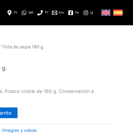
Pt
WA
Tf
Em
Fb
Ig
 Tinta de sepia 180 g.
 g.
l. Frasco cristal de 180 g. Conservación a
arrito
:
Vinagres y salsas